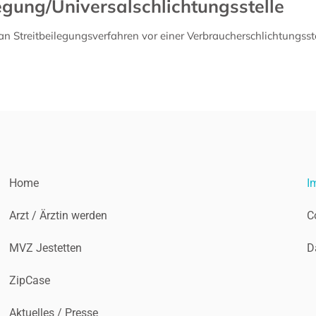
egung/Universal­schlichtungs­stelle
, an Streitbeilegungsverfahren vor einer Verbraucherschlichtungss
Home
I
Arzt / Ärztin werden
C
MVZ Jestetten
D
ZipCase
Aktuelles / Presse